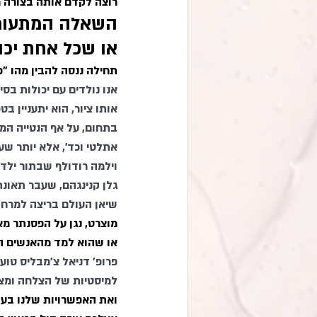
רוצה לקדם אותה בצורה מ
השאלה המתעוררת
או שכל אחת יכו
תחילה ננסה להבין מהו "כ
אנו נולדים עם יכולות בסי
אותו ציור, הוא יתעניין ב
בתחום, על אף הנטייה המול
אתלטי וכד', אלא יותר שעו
וילמה רודולף
 שבתור ילדה סבל
גלן קנינגהם,
 שעבר תאונת 
שיאן העולם בריצה למרחק 1600 מ', לאחר שהוריו סרבו להישמע להמלצת הרופ
מוצרט
, נגן על הפסנתר מ
או שהוא למד מהאנשים הנכ
פרופ' דניאל צ'מבליס טוע
למיסטיות של הצלחה ומצד
ואת האפשרויות שלנו בעו