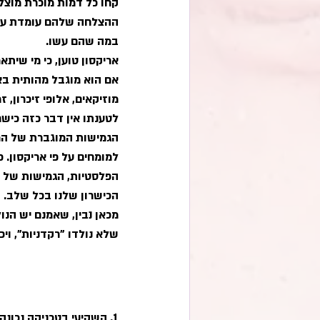
קחו כל דמות מוכרת מוצלח
ההצלחה שלהם עומדת עבו
במה שהם עשו. 
אריקסון טוען, כי מי שיתא
אם הוא מוגבל מהותית בצו
מוזיקאים, אלופי זיכרון, ז
לטענתו אין דבר כזה כישרו
הגמישות המוגברת של המוח
למומחים על פי אריקסון. 
הפלסטיות, הגמישות של ה
הכישרון שלנו בכל שלב.
מכאן נבין, שאמנם יש הנו
שלא נולדו "רקדניות", וי
1
. 
השקיעי בטכניקה נכונה