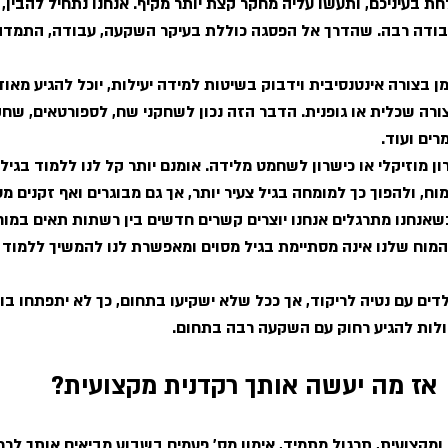
ת בעיניכם, ותעשו עליה מחקר קצת יותר מקיף. אנחנו נתחיל להבין, 
דה רבה. שהדרך אל הפסגה כוללת בעיקר השקעה, עבודה, התמדה 
מן בצורה אינטנסיבית וידבוק בשיטות למידה יעילות, יוכל להגיע מאו
רה שכלית או גופנית. הדבר הזה נכון לשחקני שח, לספורטאים, שחקנ
מרים ועוד.
ן מוזיקלי או כישרון לשחמט מלידה. אומנם יותר קל לנו ללמוד בגיל 
, ולהפוך כך למומחה בגיל צעיר יותר, אך גם מבוגרים ואף זקנים מס
כשאנחנו מתרגלים אנחנו יוצרים קשרים חדשים בין רשתות תאים במוח 
מוח שלנו אינה מסתיימת בגיל מסוים ומאפשרת לנו להמשיך ללמוד ו
לדים עם נטיה לריקוד, אך ככל שלא ישקיעו בתחום, כך לא יתפתחו בו
כולות להגיע רחוק עם השקעה רבה בתחום.
אז מה יעשה אותך רקדנית מקצועית?
 ומקצועית
, תרגול מתמיד, אימון מס' פעמים בשבוע מביאים אותך לרמה