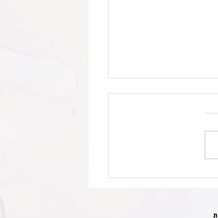
המודרני
ת