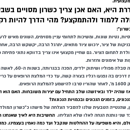
קצועית.
 היא, האם אכן צריך כשרון מסויים בשביל
לה ללמוד ולהתמקצע? מהי הדרך להיות רק
שרון":
סיות, נטיות שונות, ומשיכות לתחומי עניין מסוימים, השונים מאיש לרעה
טכניקות של ציור, ירכוש ציוד מתאים, יתרגל הרבה, יקשקש הרבה, אחר
דת לתחום הציור. גם שחיין מקצועי אינו צריך בדווקא נתוני פתיחה פיז
ת של אימונים וחזרות. 
ה מפוליו ושיתוק ילדים, הפכה בבגרותה, בשנות ה-60, לאשה המהירה בעולם, 
דרכים בה נפגעו רגליו בצורה קשה, עד כדי המלצת הרופאים על כרית
אים. 
אז שהיה ילד ובאיזשהו שלב התחיל עם יצירות משובחות. האם הוא הי
ונים, בזמנים הנכונים ובכמויות הנכונות? 
ן, שהנטייה הטבעית שלנו להסביר הצלחה של מישהו כ"כשרון המולד "
 שני נותנת הנחה לאלו שלא הצליחו.  
החשיבות היא לאיך שאנחנו תו
לם, והיא משפיעה על ההחלטות שנקבל ועד כמה נאמין בעצמינו. כמה