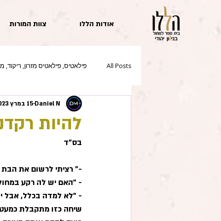
אודות הללו
צוות המורות
All Posts
פילאטיס, פילאטיס מזרון, ריקוד, מ
Daniel N
15 במרץ 2023
להיות רקדני
בס"ד
-" רציתי לרשום את הבת ש
- "האם יש לה רקע במחול
- "לא למדה בכלל, אבל יש
שיחה כזו מתקבלת כמעט ב