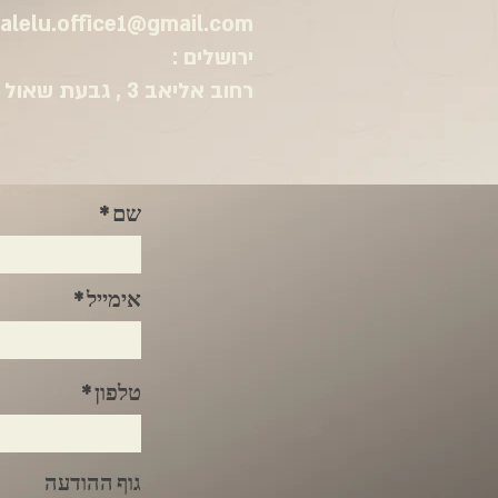
alelu.office1@gmail.co
m
​​​ירושלים :
רחוב אליאב 3 , גבעת שאול
שם
אימייל
טלפון
גוף ההודעה