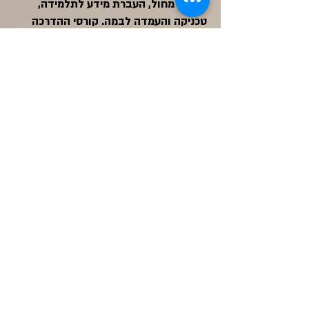
שיעורי מחול, העברת מידע לתלמידה,
טכניקה והעמדה לבמה. קורסי ההדרכה
מקיפים את התחום העיוני והמעשי בעולם
המחול וכולל קורסי מדעים של אנטומיה,
פיזיולוגיה, פציעות ספורט ועזרה ראשונה.
בסוף הקורס ולאחר השלמת המחויבויות,
תוענק תעודה מטעם מכללת גבעת
וושינגטון בשיתוף עם הללו. התעודה
מוכרת לכל המוסדות הציבוריים בארץ.
הללו בונה לך דרך – החל מהצעד הראשון
ועד להוראה מקצועית.
תוכנית הלימודים בהללו מזמינה אותך
לגלות ולהכיר את הריקוד הפנימי שלך.
​ביטול הרשמה יתקבל עד חודש מיום
ההרשמה
השיעורים מתקיימים בסטודיו הללו רחוב