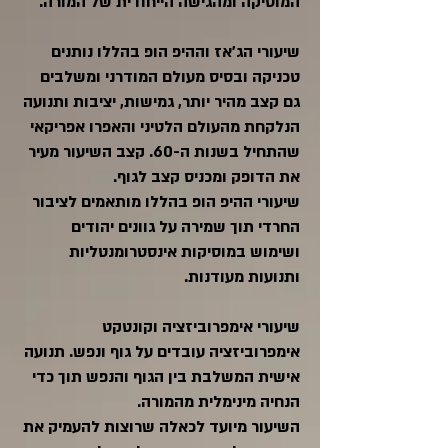
המוסיקה ומהגישה הייחודית של המורה.
שיעורי הג'אז וההיפ הופ בהללו נותנים
טכניקה ובסיס מעולם המודרני ומשלבים
גם קצב מהיר יותר, גמישות, יציבות ותנועה
הנלקחת מהעולם הלטיני והאפרו אפריקאי
שהתחיל בשנות ה-60. קצב השיעור מעיר
את הדופק ומכניס קצב לגוף.
שיעורי ההיפ הופ בהללו מותאמים לציבור
החרדי תוך שמירה על גוונים יהודים
ושימוש במוסיקות אינסטרומנטליות
ותנועות מעודנות.
שיעורי אימפרוביזציה וקונטקט
אימפרוביזציה עובדים על גוף ונפש. תנועה
אישית המשלבת בין הגוף והנפש תוך כדי
הנחיה מינימלית מהמורה.
השיעור מיועד לכאלה שרוצות להעמיק את