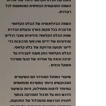
בטכניקת הבלט הקלאסי נלמד את יסודות
השפה התנועתית הבסיסית המותאמת לכל
רקדנית.
השפה הבינלאומית של הבלט הקלאסי
מדוברת בכל מקום בארץ ובעולם הגדרת
שפת הבלט הקלאסי: פוזיציות מצבי רגליים
ופוזיציות של ידיים ואין סוף תרכובות כדי
לייצר תנועה מדויקת של בלט קלאסי.
הבלט הקלאסי נותן מענה לעבודה על
יציבה נכונה על אחיזה של הגוף ממרכזי
משקל נכונים .
שיעורי המחול המודרני הם השיעורים
המבוקשים ביותר במערכת ומותאמים
במיוחד לרמות מתחילות, היות ובשיעור
הדגש הוא על תרגול הטכניקה בנוסף
לחוויה הנרכשת מהמכלול של התנועות,