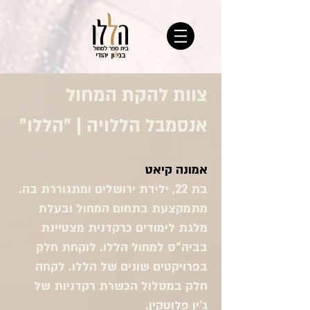
צוות להקת המחול
אנסמבל הללויה | "הללו"
אמונה קיאט
בת 22, ילידת ירושלים ומתגוררת בה.
מתמקצעת בתחום המחול ובעלת
מלגת לימודים כרקדנית מצטיינת
בביה"ס למחול הללו. לוקחת חלק
בפרויקטים שונים של הללו. לקחה
חלק במסלול הכשרת רקדניות של
ג'ין פלוטקין.