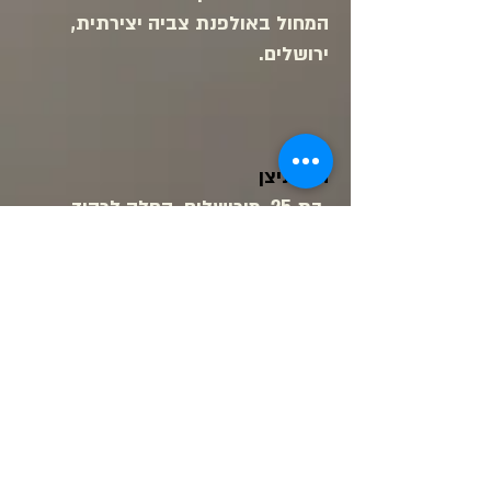
המחול באולפנת צביה יצירתית,
ירושלים.
הלל ניצן
בת 25, מירושלים. החלה לרקוד
בגיל 6 בלט קלאסי ומחול מודרני,
במרכזים שונים בירושלים. בוגרת
הפרויקט להכשרת רקדנים במרחב
מחול, והסדנה להכשרת רקדנים של
להקת ורטיגו. רקדה בלהקות הורה
ירושלים במשך שבע שנים.
במקביל ללהקה לומדת חינוך והוראת
מתמטיקה במכללת דוד ילין.