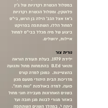
במסלול הכשרת רקדניות של ג'ין
פלוטקין. ומסלול הכשרת רקדניות
ג'אז אצל הגב' הילה בן הרוש, בי"ס
למחול הללו. השתתפה בפרויקט
ביצוע של מיה מכלל בבי"ס למחול
איילות, ירושלים.
נורית צור
ילידת 1979. בעלת תעודת הוראה
ותואר B.Ed בהתמחות מחול ותנועה
בהצטיינות. כמוכן למדה קורס
מדריכות הבית היהודי מטעם מכון
פועה. למדה באולפנת "נווה חנה".
בשנים האחרונות מעבירה חוגי מחול
באזור מגורי לבנות מגן חובה ועד
כיתה י'. במהלך השנים השתתפה