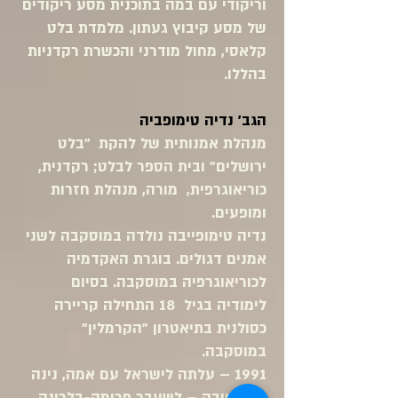
וריקודי עם במה בתוכנית מסע ריקודים
של מסע קיבוץ געתון. מלמדת בלט
קלאסי, מחול מודרני והכשרת רקדניות
בהללו.
הגב' נדיה טימופביה
מנהלת אמנותית של להקת "בלט
ירושלים" ובית הספר לבלט; רקדנית,
כוריאוגרפית, מורה, מנהלת חזרות
ומופעים.
נדיה טימופייבה נולדה במוסקבה לשני
אמנים דגולים. בוגרת האקדמיה
לכוריאוגרפיה במוסקבה. בסיום
לימודיה בגיל 18 התחילה קריירה
כסולנית בתיאטרון "הקרמלין"
במוסקבה.
1991 – עלתה לישראל עם אמה, נינה
טימופייבה – לשעבר פרימה-בלרינה