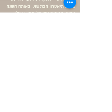
בבלט תיאטרון הבולשוי. באותה השנה
הייתה אסיסטנטית של אמה והחלה
לעבוד באקדמיה למוזיקה ולמחול
בירושלים.
בשנת 1992 זכתה נדיה במקום הראשון
בתחרות ע"ש מיה ארבטובה בישראל.
במהלך השנים הופיעה במופעים שונים
של להקות בישראל.
הגב' שירה מזרחי
בעלת תואר B.ed במחול ותנועה סיימה
את לימודיה בהצטיינות יתרה,
מורה בכירה בתנועה בריאותית וספורט
טיפולי,
בעלת תעודות הדרכה בתנועה לגיל
הרך, בלט קלאסי, מחול מודרני
וכוריאוגרפיה.
תואר M.ed בייעוץ והתפתחות האדם