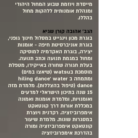
מייסדת ויוזמת שבוע המחול היהודי
ומנהלת אומנותית ללהקות מחול
בהללו.
​הגב' אהובה קורן שגיא
בוגרת מכון וינגייט במסלול חינוך גופני,
בוגרת אוניברסיטת חיפה - אומנות
יצירה, בוגרת האקדמיה למוסיקה
ומחול במגמת תנועה וכתב תנועה.
בעלת חגורה שחורה באייקידו, מטפלת
מוסמכת בwatsu (שיאצו במים)
ומתמחה ב hiling dance' water
dance (טיפול בהצללות). מלמדת מזה
15 שנה בתיכון הישראלי למדעים
ואומנויות, ומלמדת אומנות ואמונה
במכללת אורות דרך קונטאקט
אימפרוביזציה. רקדנית ויוצרת
במסגרות שונות. מלמדת שיעור
קונטאקט אימפרוביזציה ומורה
בהדרכת אימפרוביזציה