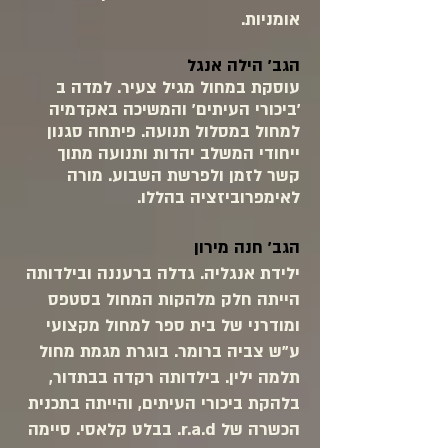
אומניות.
הגב' הילה אנגל
עוסקת במחול מגיל צעיר. למדה ב
'ביכורי העיתים' והמשיכה באקדמיה
למחול במסלול תנועה. פיתחה סגנון
ייחודי המשלב יהדות ותנועה מתוך
קשר לזמן ולפרשת השבוע. מורה
לאימפרוביזציה בהללו.
הגב' חנה מירון
ילידת אנגליה. גדלה ברעננה ובילדותה
הייתה חלק מלהקות המחול בסטפס
ומודרני של בית ספר למחול מקצועי
ע"ש צביה ברומר. בוגרת מגמת מחול
תלמה ילין. בילדותה רקדה בבתדור,
בלהקת ביכורי העיתים, והייתה בתכנית
הכשרה של r.a.d. בבלט קלאסי. סיימה