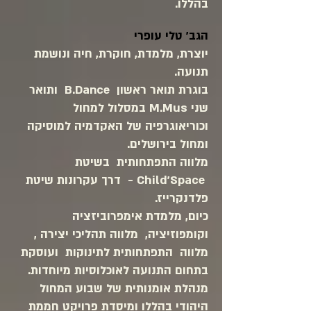
בהללו
​.
הגב' טלי עופרי
יוצרת, מלמדת, חוקרת, חיה ונושמת
תנועה.
בוגרת תואר ראשון B.Dance ותואר
שני M.Mus במסלול למחול
וכוריאוגרפיה של האקדמיה למוסיקה
ומחול בירושלים.
מלווה התפתחותית בשיטת
Child'Space - דרך עקרונות שיטת
פלדנקרייז.
כיום, מלמדת אימפרוביזציה
וקומפוזיציה, מלווה תהליכי יצירה ,
מלווה התפתחותית לתינוקות ועוסקת
בתחום התנועה לאוכלוסיות מיוחדות.
מנהלת אומנותית של שבוע המחול
היהודי בהללו ומיסדת פרויקט חממת