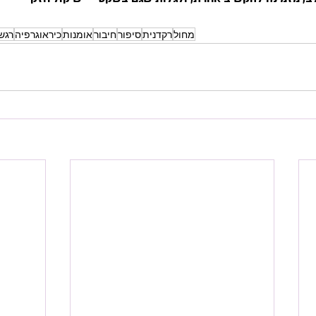
מחול
רקדנית
סיפור
חיבור
אומנות
כיראוגרפיה
רגש