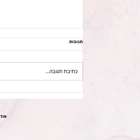
תגובות
כתיבת תגובה...
השראה במחול - איך רעיון הופך
ליצירה על הבמה/תהליך
הכוריאוגרפיה
אודו
מ