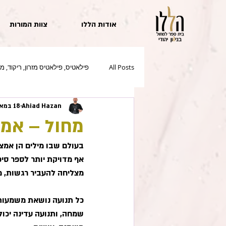
אודות הללו
צוות המורות
All Posts
פילאטיס, פילאטיס מזרון, ריקוד, מ
Ahiad Hazan
18 במאי
מחול – אמנ
בעולם שבו מילים הן אמצ
אף מדויקת יותר לספר סיפ
מצליחה להעביר רגשות, מ
כל תנועה נושאת משמעות. 
שמחה, ותנועה עדינה יכול