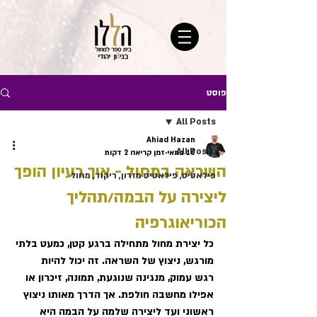
פוסט
All Posts
Ahiad Hazan
All Posts
18 במאי
זמן קריאה 2 דקות
השראה במחול - איך רעיון הופך
פילאטיס, פילאטיס מזרון, ריקוד, מחול
ליצירה על הבמה/תהליך
הכוריאוגרפיה
כל יצירת מחול מתחילה ברגע קטן, כמעט בלתי 
מורגש, ניצוץ של השראה. זה יכול להיות
רגש עמוק, מנגינה שנוגעת, תמונה, זיכרון או 
אפילו מחשבה חולפת. אך הדרך מאותו ניצוץ
ראשוני ועד ליצירה שלמה על הבמה היא 