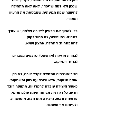
כאן נכנסת ההקשבה לתחושה, לקצב, למה 
שנכון ולא למה ש"יפה". לאט לאט מתחילה
להיווצר שפה תנועתית שמבטאת את הרעיון 
המקורי.
כדי להפוך את הרעיון ליצירה שלמה, יש צורך 
במבנה. כמו סיפור, גם מחול זקוק
להתפתחות: התחלה, אמצע ושיא.
נבחרת מוזיקה (או שקט), נקבעים מעברים, 
נבנית דינמיקה.
הכוריאוגרפיה מתחילה לקבל צורה, לא רק 
אוסף תנועות, אלא יצירה עם כיוון ומשמעות.
כאשר היצירה עוברת לרקדניות, מתווסף רובד 
חדש. כל רקדנית מביאה איתה עולם פנימי,
פרשנות ורגש. היצירה מתרחבת, מתעשרת, 
ולעיתים אף משתנה.